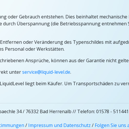
g oder Gebrauch entstehen. Dies beinhaltet mechanische 
die durch Überspannung (die Betriebsspannung entnehmen S
.
ei Entfernen oder Veränderung des Typenschildes mit aufge
es Personal oder Werkstätten.
schriebenen Ansprüche, können aus der Garantie nicht gel
irekt unter
service@liquid-level.de
.
LiquidLevel liegt beim Käufer. Um Transportschäden zu ver
aechle 34 / 76332 Bad Herrenalb // Telefon: 01578 - 511441
stimmungen
/
Impressum und Datenschutz
/
Folgen Sie uns 