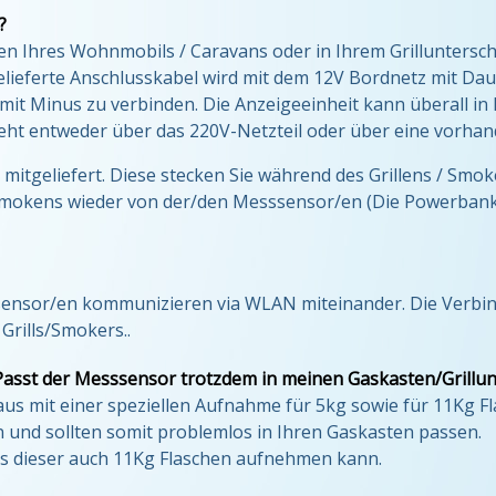
?
n Ihres Wohnmobils / Caravans oder in Ihrem Grillunters
tgelieferte Anschlusskabel wird mit dem 12V Bordnetz mit Da
 mit Minus zu verbinden. Die Anzeigeeinheit kann überall i
ieht entweder über das 220V-Netzteil oder über eine vorh
 mitgeliefert. Diese stecken Sie während des Grillens / Smok
okens wieder von der/den Messsensor/en (Die Powerbank se
nsor/en kommunizieren via WLAN miteinander. Die Verbin
Grills/Smokers..
. Passt der Messsensor trotzdem in meinen Gaskasten/Grillu
mit einer speziellen Aufnahme für 5kg sowie für 11Kg Fl
 und sollten somit problemlos in Ihren Gaskasten passen.
ass dieser auch 11Kg Flaschen aufnehmen kann.