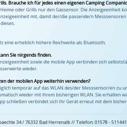
ls. Brauche ich für jedes einen eigenen Camping Compani
 Heime oder Grills nur den Gassensor. Die Anzeigeeinheit k
nzeigeeinheit mit, damit der/die passende/n Messsensoren 
dieses.
 eine erheblich höhere Reichweite als Bluetooth.
ann Sie nirgends finden.
Anzeigeeinheit sowie die mobile App verbinden sich selbst
sserwerte wieder.
zen der mobilen App weiterhin verwenden?
ediglich temporär auf das WLAN des/der Messsensor/en zu und 
automatisch wieder mit ihrem bisherigen WLAN. Sie erhalten
App schließen verbindet sich Ihr Gerät erneut mit dem bish
aechle 34 / 76332 Bad Herrenalb // Telefon: 01578 - 511441