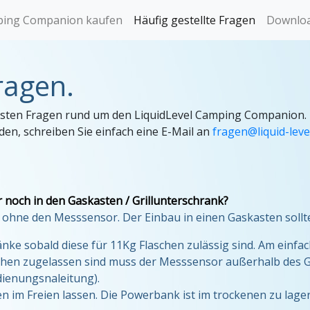
ing Companion kaufen
Häufig gestellte Fragen
Downlo
(current)
ragen.
tigsten Fragen rund um den LiquidLevel Camping Companion.
den, schreiben Sie einfach eine E-Mail an
fragen@liquid-leve
noch in den Gaskasten / Grillunterschrank?
s ohne den Messsensor. Der Einbau in einen Gaskasten sollt
änke sobald diese für 11Kg Flaschen zulässig sind. Am einfa
schen zugelassen sind muss der Messsensor außerhalb des Gr
dienungsnaleitung).
 im Freien lassen. Die Powerbank ist im trockenen zu lager